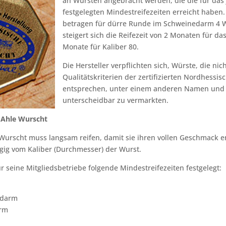
an Würsten angebracht werden, die die für das 
festgelegten Mindestreifezeiten erreicht haben.
betragen für dürre Runde im Schweinedarm 4 W
steigert sich die Reifezeit von 2 Monaten für das
Monate für Kaliber 80.
Die Hersteller verpflichten sich, Würste, die nic
Qualitätskriterien der zertifizierten Nordhessi
entsprechen, unter einem anderen Namen und ä
unterscheidbar zu vermarkten.
r Ahle Wurscht
e Wurscht muss langsam reifen, damit sie ihren vollen Geschmack en
gig vom Kaliber (Durchmesser) der Wurst.
r seine Mitgliedsbetriebe folgende Mindestreifezeiten festgelegt:
edarm
arm