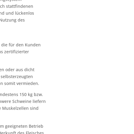
ich stattfindenen
end und lückenlos
r Nutzung des
, die für den Kunden
 zertifizierter
n oder aus dicht
selbsterzeugten
en somit vermieden.
ndestens 150 kg bzw.
hwere Schweine liefern
ie Muskelzellen sind
em geeigneten Betrieb
erkunft des Fleisches