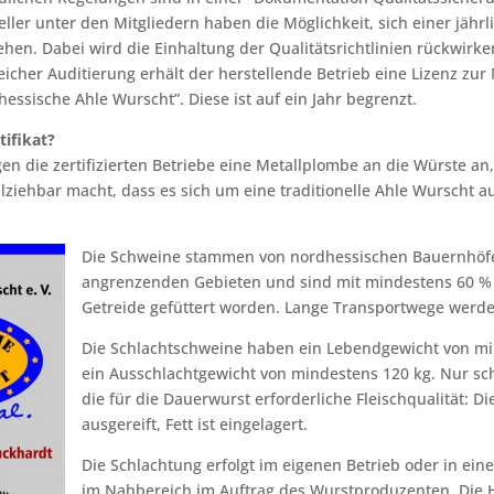
ller unter den Mitgliedern haben die Möglichkeit, sich einer jährl
ehen. Dabei wird die Einhaltung der Qualitätsrichtlinien rückwirk
greicher Auditierung erhält der herstellende Betrieb eine Lizenz zu
ssische Ahle Wurscht”. Diese ist auf ein Jahr begrenzt.
tifikat?
gen die zertifizierten Betriebe eine Metallplombe an die Würste an
ziehbar macht, dass es sich um eine traditionelle Ahle Wurscht aus
Die Schweine stammen von nordhessischen Bauernhöfe
angrenzenden Gebieten und sind mit mindestens 60 % 
Getreide gefüttert worden. Lange Transportwege werd
Die Schlachtschweine haben ein Lebendgewicht von mi
ein Ausschlachtgewicht von mindestens 120 kg. Nur sc
die für die Dauerwurst erforderliche Fleischqualität: D
ausgereift, Fett ist eingelagert.
Die Schlachtung erfolgt im eigenen Betrieb oder in ein
im Nahbereich im Auftrag des Wurstproduzenten. Die H