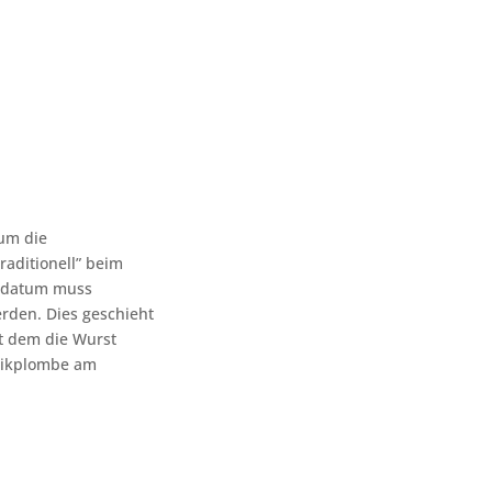
um die
aditionell” beim
gsdatum muss
rden. Dies geschieht
t dem die Wurst
atikplombe am