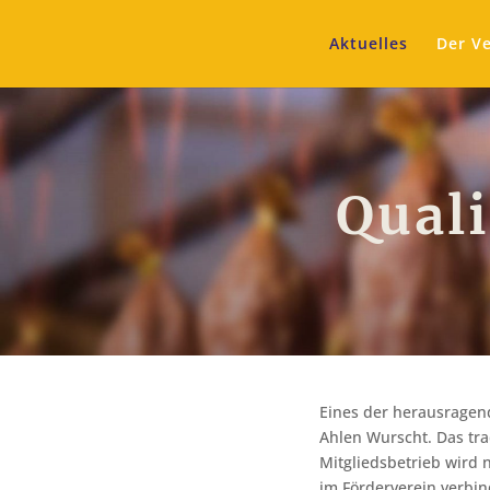
Aktuelles
Der Ve
Quali
Eines der herausragend
Ahlen Wurscht. Das tra
Mitgliedsbetrieb wird 
im Förderverein verbi