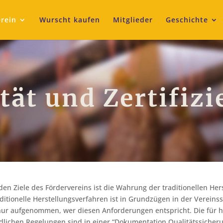
rein
Wurscht kaufen
Mitglieder
Geschichte
tät und Zertifiz
en Ziele des Fördervereins ist die Wahrung der traditionellen Hers
ditionelle Herstellungsverfahren ist in Grundzügen in der Vereinss
nur aufgenommen, wer diesen Anforderungen entspricht. Die für h
ndlichen Regelungen sind in einer “Dokumentation Qualitätssicher