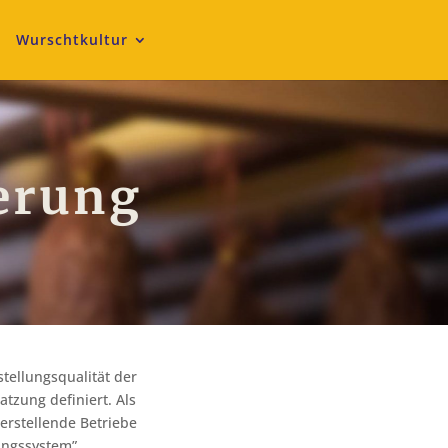
Wurschtkultur
ierung
tellungsqualität der
atzung definiert. Als
erstellende Betriebe
ungssystem”