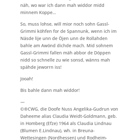
näh, wo war ich dann mah widdor midd
minnem Koppe…
So, muss lohse, will mior noch sohn Gassl-
Grimmi köhfen for de Spannunk, wenn ich im
Näsde lije unn de Öjen unn de Rollahden
bahle am Awönd dichde mach. Mid sohnem
Gassl-Grimmi fallen mäh abbor de Döppen
nidd so schnelle zu wie sonsd, wänns mah
spähde jeworrn iss!
Jooah!
Bis bahle dann mah widdor!
—
©®CWG, die Doofe Nuss Angelika-Gudrun von
Daheeme alias Claudia Weidt-Goldmann, geb.
in Homberg (Efze) 1964 als Claudia Lindnau
(Blumen E.Lindnau), wh. in Breuna-
Wettesingen (Nordhessen) und Rodheim-