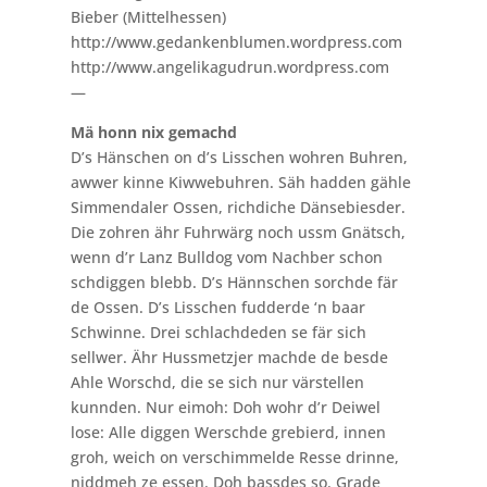
Bieber (Mittelhessen)
http://www.gedankenblumen.wordpress.com
http://www.angelikagudrun.wordpress.com
—
Mä honn nix gemachd
D’s Hänschen on d’s Lisschen wohren Buhren,
awwer kinne Kiwwebuhren. Säh hadden gähle
Simmendaler Ossen, richdiche Dänsebiesder.
Die zohren ähr Fuhrwärg noch ussm Gnätsch,
wenn d’r Lanz Bulldog vom Nachber schon
schdiggen blebb. D’s Hännschen sorchde fär
de Ossen. D’s Lisschen fudderde ‘n baar
Schwinne. Drei schlachdeden se fär sich
sellwer. Ähr Hussmetzjer machde de besde
Ahle Worschd, die se sich nur värstellen
kunnden. Nur eimoh: Doh wohr d’r Deiwel
lose: Alle diggen Werschde grebierd, innen
groh, weich on verschimmelde Resse drinne,
niddmeh ze essen. Doh bassdes so. Grade