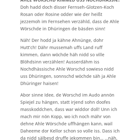
Doh hadd doch disser Fernseh-Glotzen-Koch
Rosan oder Rosine odder wie der heißt
jezzemoh im Fernsehen verzähld, dass de Ahle
Wörschde in Dhüringen de bäsden sinn!
Näh! Der hodd ja kähne Ahnünge, dohr
Hutt’ch! Dähr mussemah uffs Land ruff
kimmen, dann wöchde häh nidd so ville
Blöhdsinn verzählen! Ausserdähm iss
Nochdhässische Ahle Worschd sowieso nidd
uss Dhüringen, sonnschd wöchde säh ja Ahle
Dhüringer haisen!
Abor sinne Idee, de Worschd im Audo annön
Spiejel zu hängen, statt irjend sohn doofes
masskoddchen, dass war widdor doll! Unn ich
mach mir nön Kopp, wo ich noch mähr von
dehne Ahle Wörschde uffhängen kann, wail
Daheeme dor Kellor schon so volle iss. Dass ich
da nidd sälbesd druffe jekommen bin… …näh,