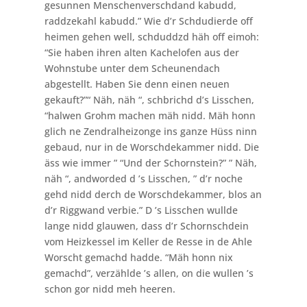
gesunnen Menschenverschdand kabudd,
raddzekahl kabudd.” Wie d’r Schdudierde off
heimen gehen well, schduddzd häh off eimoh:
“Sie haben ihren alten Kachelofen aus der
Wohnstube unter dem Scheunendach
abgestellt. Haben Sie denn einen neuen
gekauft?”“ Näh, näh “, schbrichd d’s Lisschen,
“halwen Grohm machen mäh nidd. Mäh honn
glich ne Zendralheizonge ins ganze Hüss ninn
gebaud, nur in de Worschdekammer nidd. Die
äss wie immer ” “Und der Schornstein?” ” Näh,
näh “, andworded d ’s Lisschen, ” d’r noche
gehd nidd derch de Worschdekammer, blos an
d’r Riggwand verbie.” D ’s Lisschen wullde
lange nidd glauwen, dass d’r Schornschdein
vom Heizkessel im Keller de Resse in de Ahle
Worscht gemachd hadde. “Mäh honn nix
gemachd”, verzählde ’s allen, on die wullen ’s
schon gor nidd meh heeren.