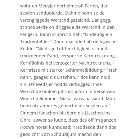
wohr en Medzjer derheime off Färien, der
sesden schdudierde. Dähme honn se de
verongliggede Worschd gezeichd. Där gogg,
schnobberde on driggede de Worschd in den
Fengern. Dann schbroch häh: “Eindeutig ein
Trockenfehler.” Dann machde häh ne logische
Kedde: “Niedrige Luftfeuchtigkeit, schnell
trocknender Rand, versperrte Kerntrocknung,
Kernfäulnis bei verzögerter Nachtrocknung,
Kernrisse mit starker Schimmelbildung.” ” Näh,
näh “, gaaged d’s Lisschen, ” dos kann nidd
sin. D’r Medzjer hodds verbogged. Inse
Werschde hinken johruss johrin in derselwen
Worschdekammer Nie äs woss bassierd. Mäh
honn nix anneres gemachd als sesden au.”
Sinnem Hänschen blisberd d’s Lisschen ins
Ohre, awwer so luude, dass des off ‘m ganzen
Hoowe hören kunndesd: “Häddesde dann dos
gedoicht? So’n Schdudijum machd den