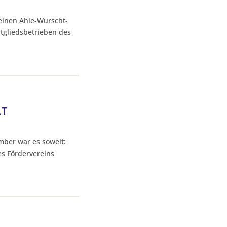
einen Ahle-Wurscht-
tgliedsbetrieben des
RT
mber war es soweit:
s Fördervereins